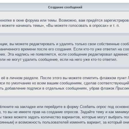
Создание сообщений
кнопке в окне форума или темы. Возможно, вам придётся зарегистриров
можете начинать темы», «Вы можете голосовать в опросах» и т. п.
ции, вы можете редактировать и удалять только свои собственные сооб
аниченного времени после его создания. Если кто-то уже ответил на со
 них. Эта надпись не появляется, если сообщение редактировал админис
ли не могут удалить сообщение, если на него уже кто-то ответил.
 её в личном разделе. После этого вы можете отметить флажком пункт
писи по умолчанию ко всем вашим сообщениям, сделав соответствующий
нить добавление подписи в отдельных сообщениях, убрав флажок
Присое
ёлкните на закладке или перейдите в форму
Создать опрос
под основно
, то вы не имеете прав на создание опросов. Задайте тему и как миним
ы также можете задать количество вариантов, которые могут выбрать п
тоянным) и возможность пользователей изменять вариант, за который он