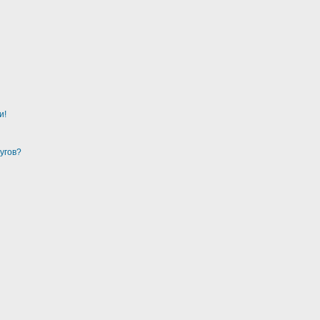
и!
угов?