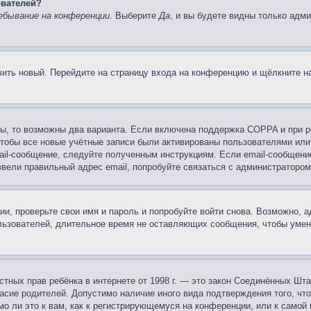
ователей?
ебывание на конференции
. Выберите
Да
, и вы будете видны только адм
учить новый. Перейдите на страницу входа на конференцию и щёлкните 
ы, то возможны два варианта. Если включена поддержка COPPA и при ре
чтобы все новые учётные записи были активированы пользователями или
ail-сообщение, следуйте полученным инструкциям. Если email-сообщение
ввели правильный адрес email, попробуйте связаться с администратором
ии, проверьте свои имя и пароль и попробуйте войти снова. Возможно,
льзователей, длительное время не оставляющих сообщения, чтобы умен
 частных прав ребёнка в интернете от 1998 г. — это закон Соединённых 
асие родителей. Допустимо наличие иного вида подтверждения того, чт
о ли это к вам, как к регистрирующемуся на конференции, или к самой