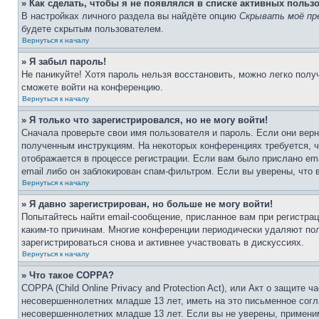
» Как сделать, чтобы я не появлялся в списке активных польз
В настройках личного раздела вы найдёте опцию
Скрывать моё пр
будете скрытым пользователем.
Вернуться к началу
» Я забыл пароль!
Не паникуйте! Хотя пароль нельзя восстановить, можно легко пол
сможете войти на конференцию.
Вернуться к началу
» Я только что зарегистрировался, но не могу войти!
Сначала проверьте свои имя пользователя и пароль. Если они верн
полученным инструкциям. На некоторых конференциях требуется, 
отображается в процессе регистрации. Если вам было прислано em
email либо он заблокирован спам-фильтром. Если вы уверены, что 
Вернуться к началу
» Я давно зарегистрирован, но больше не могу войти!
Попытайтесь найти email-сообщение, присланное вам при регистрац
каким-то причинам. Многие конференции периодически удаляют по
зарегистрироваться снова и активнее участвовать в дискуссиях.
Вернуться к началу
» Что такое COPPA?
COPPA (Child Online Privacy and Protection Act), или Акт о защите
несовершеннолетних младше 13 лет, иметь на это письменное согл
несовершеннолетних младше 13 лет. Если вы не уверены, применим