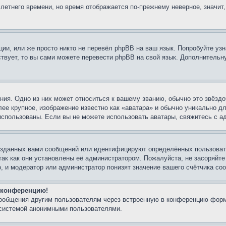
 летнего времени, но время отображается по-прежнему неверное, значит
ии, или же просто никто не перевёл phpBB на ваш язык. Попробуйте узн
ествует, то вы сами можете перевести phpBB на свой язык. Дополнител
ия. Одно из них может относиться к вашему званию, обычно это звёздо
лее крупное, изображение известно как «аватара» и обычно уникально д
ь использованы. Если вы не можете использовать аватары, свяжитесь с
озданных вами сообщений или идентифицируют определённых пользовате
так как они установлены её администратором. Пожалуйста, не засоряйт
, и модератор или администратор понизят значение вашего счётчика со
а конференцию!
сообщения другим пользователям через встроенную в конференцию форм
 системой анонимными пользователями.