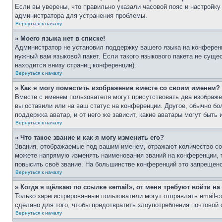
Если вы уверены, что правильно указали часовой пояс и настройку
администратора для устранения проблемы.
Вернуться к началу
» Моего языка нет в списке!
Администратор не установил поддержку вашего языка на конференц
нужный вам языковой пакет. Если такого языкового пакета не сущ
находится внизу страниц конференции).
Вернуться к началу
» Как я могу поместить изображение вместе со своим именем?
Вместе с именем пользователя могут присутствовать два изображен
вы оставили или на ваш статус на конференции. Другое, обычно бо
поддержка аватар, и от него же зависит, какие аватары могут быт
Вернуться к началу
» Что такое звание и как я могу изменить его?
Звания, отображаемые под вашим именем, отражают количество с
можете напрямую изменять наименования званий на конференции, 
повысить своё звание. На большинстве конференций это запрещено
Вернуться к началу
» Когда я щёлкаю по ссылке «email», от меня требуют войти н
Только зарегистрированные пользователи могут отправлять email-
сделано для того, чтобы предотвратить злоупотребления почтовой
Вернуться к началу