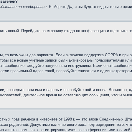
ователей?
ебывание на конференции
. Выберите
Да
, и вы будете видны только адм
учить новый. Перейдите на страницу входа на конференцию и щёлкните 
ы, то возможны два варианта. Если включена поддержка COPPA и при ре
чтобы все новые учётные записи были активированы пользователями или
ail-сообщение, следуйте полученным инструкциям. Если email-сообщение
ввели правильный адрес email, попробуйте связаться с администратором
ии, проверьте свои имя и пароль и попробуйте войти снова. Возможно,
льзователей, длительное время не оставляющих сообщения, чтобы умен
 частных прав ребёнка в интернете от 1998 г. — это закон Соединённых 
асие родителей. Допустимо наличие иного вида подтверждения того, чт
о ли это к вам, как к регистрирующемуся на конференции, или к самой