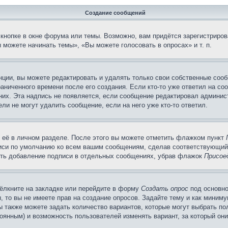
Создание сообщений
кнопке в окне форума или темы. Возможно, вам придётся зарегистриров
можете начинать темы», «Вы можете голосовать в опросах» и т. п.
ции, вы можете редактировать и удалять только свои собственные сооб
аниченного времени после его создания. Если кто-то уже ответил на со
 них. Эта надпись не появляется, если сообщение редактировал админис
ли не могут удалить сообщение, если на него уже кто-то ответил.
 её в личном разделе. После этого вы можете отметить флажком пункт
писи по умолчанию ко всем вашим сообщениям, сделав соответствующий
нить добавление подписи в отдельных сообщениях, убрав флажок
Присое
ёлкните на закладке или перейдите в форму
Создать опрос
под основно
, то вы не имеете прав на создание опросов. Задайте тему и как миним
ы также можете задать количество вариантов, которые могут выбрать п
тоянным) и возможность пользователей изменять вариант, за который он