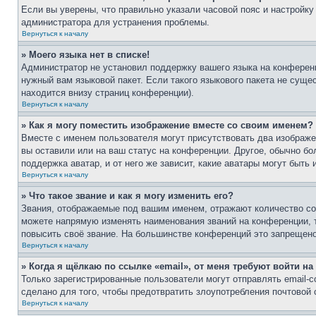
Если вы уверены, что правильно указали часовой пояс и настройку
администратора для устранения проблемы.
Вернуться к началу
» Моего языка нет в списке!
Администратор не установил поддержку вашего языка на конференц
нужный вам языковой пакет. Если такого языкового пакета не сущ
находится внизу страниц конференции).
Вернуться к началу
» Как я могу поместить изображение вместе со своим именем?
Вместе с именем пользователя могут присутствовать два изображен
вы оставили или на ваш статус на конференции. Другое, обычно бо
поддержка аватар, и от него же зависит, какие аватары могут быт
Вернуться к началу
» Что такое звание и как я могу изменить его?
Звания, отображаемые под вашим именем, отражают количество с
можете напрямую изменять наименования званий на конференции, 
повысить своё звание. На большинстве конференций это запрещено
Вернуться к началу
» Когда я щёлкаю по ссылке «email», от меня требуют войти н
Только зарегистрированные пользователи могут отправлять email-
сделано для того, чтобы предотвратить злоупотребления почтовой
Вернуться к началу