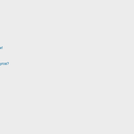
и!
угов?