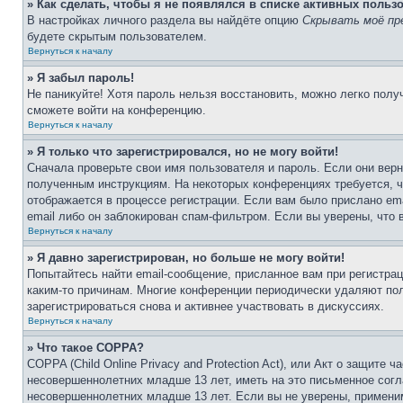
» Как сделать, чтобы я не появлялся в списке активных польз
В настройках личного раздела вы найдёте опцию
Скрывать моё пр
будете скрытым пользователем.
Вернуться к началу
» Я забыл пароль!
Не паникуйте! Хотя пароль нельзя восстановить, можно легко пол
сможете войти на конференцию.
Вернуться к началу
» Я только что зарегистрировался, но не могу войти!
Сначала проверьте свои имя пользователя и пароль. Если они верн
полученным инструкциям. На некоторых конференциях требуется, 
отображается в процессе регистрации. Если вам было прислано em
email либо он заблокирован спам-фильтром. Если вы уверены, что 
Вернуться к началу
» Я давно зарегистрирован, но больше не могу войти!
Попытайтесь найти email-сообщение, присланное вам при регистрац
каким-то причинам. Многие конференции периодически удаляют по
зарегистрироваться снова и активнее участвовать в дискуссиях.
Вернуться к началу
» Что такое COPPA?
COPPA (Child Online Privacy and Protection Act), или Акт о защите
несовершеннолетних младше 13 лет, иметь на это письменное согл
несовершеннолетних младше 13 лет. Если вы не уверены, применим