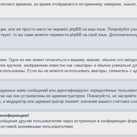
 летнего времени, но время отображается по-прежнему неверное, значит
ии, или же просто никто не перевёл phpBB на ваш язык. Попробуйте узн
ествует, то вы сами можете перевести phpBB на свой язык. Дополнител
ия. Одно из них может относиться к вашему званию, обычно это звёздо
лее крупное, изображение известно как «аватара» и обычно уникально д
ь использованы. Если вы не можете использовать аватары, свяжитесь с
озданных вами сообщений или идентифицируют определённых пользовате
так как они установлены её администратором. Пожалуйста, не засоряйт
, и модератор или администратор понизят значение вашего счётчика со
а конференцию!
сообщения другим пользователям через встроенную в конференцию форм
 системой анонимными пользователями.