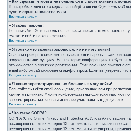
» Как сделать, чтобы я не появлялся в списке активных польз
В настройках личного раздела вы найдёте опцию
Скрывать моё пр
будете скрытым пользователем.
Вернуться к началу
» Я забыл пароль!
Не паникуйте! Хотя пароль нельзя восстановить, можно легко пол
сможете войти на конференцию.
Вернуться к началу
» Я только что зарегистрировался, но не могу войти!
Сначала проверьте свои имя пользователя и пароль. Если они верн
полученным инструкциям. На некоторых конференциях требуется, 
отображается в процессе регистрации. Если вам было прислано em
email либо он заблокирован спам-фильтром. Если вы уверены, что 
Вернуться к началу
» Я давно зарегистрирован, но больше не могу войти!
Попытайтесь найти email-сообщение, присланное вам при регистрац
каким-то причинам. Многие конференции периодически удаляют по
зарегистрироваться снова и активнее участвовать в дискуссиях.
Вернуться к началу
» Что такое COPPA?
COPPA (Child Online Privacy and Protection Act), или Акт о защите
несовершеннолетних младше 13 лет, иметь на это письменное согл
несовершеннолетних младше 13 лет. Если вы не уверены, применим