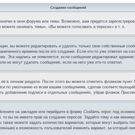
Создание сообщений
кнопке в окне форума или темы. Возможно, вам придётся зарегистриров
можете начинать темы», «Вы можете голосовать в опросах» и т. п.
ции, вы можете редактировать и удалять только свои собственные сооб
аниченного времени после его создания. Если кто-то уже ответил на со
 них. Эта надпись не появляется, если сообщение редактировал админис
ли не могут удалить сообщение, если на него уже кто-то ответил.
 её в личном разделе. После этого вы можете отметить флажком пункт
писи по умолчанию ко всем вашим сообщениям, сделав соответствующий
нить добавление подписи в отдельных сообщениях, убрав флажок
Присое
ёлкните на закладке или перейдите в форму
Создать опрос
под основно
, то вы не имеете прав на создание опросов. Задайте тему и как миним
ы также можете задать количество вариантов, которые могут выбрать п
тоянным) и возможность пользователей изменять вариант, за который он