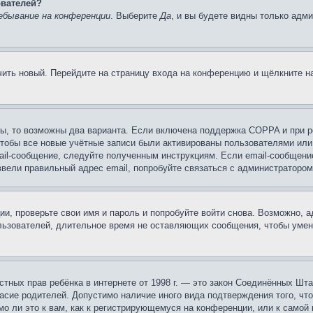
ователей?
ебывание на конференции
. Выберите
Да
, и вы будете видны только адм
учить новый. Перейдите на страницу входа на конференцию и щёлкните 
ы, то возможны два варианта. Если включена поддержка COPPA и при ре
чтобы все новые учётные записи были активированы пользователями или
ail-сообщение, следуйте полученным инструкциям. Если email-сообщение
ввели правильный адрес email, попробуйте связаться с администратором
ии, проверьте свои имя и пароль и попробуйте войти снова. Возможно,
льзователей, длительное время не оставляющих сообщения, чтобы умен
 частных прав ребёнка в интернете от 1998 г. — это закон Соединённых 
асие родителей. Допустимо наличие иного вида подтверждения того, чт
о ли это к вам, как к регистрирующемуся на конференции, или к самой