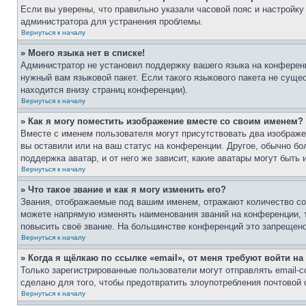
Если вы уверены, что правильно указали часовой пояс и настройку
администратора для устранения проблемы.
Вернуться к началу
» Моего языка нет в списке!
Администратор не установил поддержку вашего языка на конференц
нужный вам языковой пакет. Если такого языкового пакета не сущ
находится внизу страниц конференции).
Вернуться к началу
» Как я могу поместить изображение вместе со своим именем?
Вместе с именем пользователя могут присутствовать два изображен
вы оставили или на ваш статус на конференции. Другое, обычно бо
поддержка аватар, и от него же зависит, какие аватары могут быт
Вернуться к началу
» Что такое звание и как я могу изменить его?
Звания, отображаемые под вашим именем, отражают количество с
можете напрямую изменять наименования званий на конференции, 
повысить своё звание. На большинстве конференций это запрещено
Вернуться к началу
» Когда я щёлкаю по ссылке «email», от меня требуют войти н
Только зарегистрированные пользователи могут отправлять email-
сделано для того, чтобы предотвратить злоупотребления почтовой
Вернуться к началу