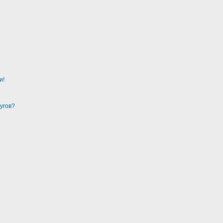
и!
угов?