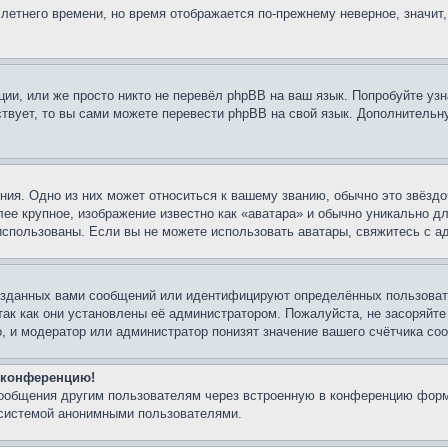
 летнего времени, но время отображается по-прежнему неверное, значит
ии, или же просто никто не перевёл phpBB на ваш язык. Попробуйте узн
ествует, то вы сами можете перевести phpBB на свой язык. Дополнител
ия. Одно из них может относиться к вашему званию, обычно это звёздо
лее крупное, изображение известно как «аватара» и обычно уникально д
ь использованы. Если вы не можете использовать аватары, свяжитесь с
озданных вами сообщений или идентифицируют определённых пользовате
так как они установлены её администратором. Пожалуйста, не засоряйт
, и модератор или администратор понизят значение вашего счётчика со
а конференцию!
сообщения другим пользователям через встроенную в конференцию форм
 системой анонимными пользователями.