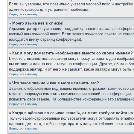
Если вы уверены, что правильно указали часовой пояс и настройку
администратора для устранения проблемы.
Вернуться к началу
» Моего языка нет в списке!
Администратор не установил поддержку вашего языка на конференц
нужный вам языковой пакет. Если такого языкового пакета не сущ
находится внизу страниц конференции).
Вернуться к началу
» Как я могу поместить изображение вместе со своим именем?
Вместе с именем пользователя могут присутствовать два изображен
вы оставили или на ваш статус на конференции. Другое, обычно бо
поддержка аватар, и от него же зависит, какие аватары могут быт
Вернуться к началу
» Что такое звание и как я могу изменить его?
Звания, отображаемые под вашим именем, отражают количество с
можете напрямую изменять наименования званий на конференции, 
повысить своё звание. На большинстве конференций это запрещено
Вернуться к началу
» Когда я щёлкаю по ссылке «email», от меня требуют войти н
Только зарегистрированные пользователи могут отправлять email-
сделано для того, чтобы предотвратить злоупотребления почтовой
Вернуться к началу