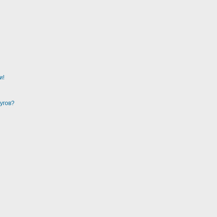
и!
угов?