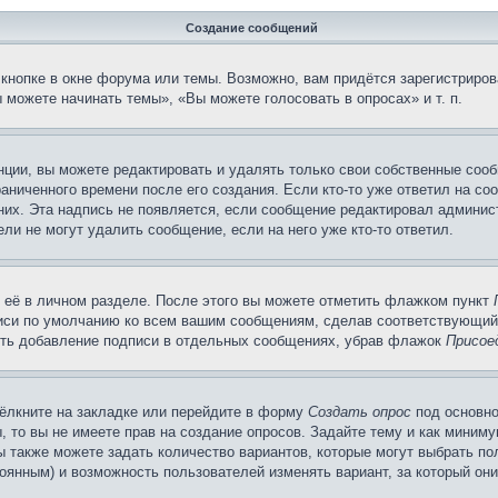
Создание сообщений
кнопке в окне форума или темы. Возможно, вам придётся зарегистриров
можете начинать темы», «Вы можете голосовать в опросах» и т. п.
ции, вы можете редактировать и удалять только свои собственные сооб
аниченного времени после его создания. Если кто-то уже ответил на со
 них. Эта надпись не появляется, если сообщение редактировал админис
ли не могут удалить сообщение, если на него уже кто-то ответил.
 её в личном разделе. После этого вы можете отметить флажком пункт
писи по умолчанию ко всем вашим сообщениям, сделав соответствующий
нить добавление подписи в отдельных сообщениях, убрав флажок
Присое
ёлкните на закладке или перейдите в форму
Создать опрос
под основно
, то вы не имеете прав на создание опросов. Задайте тему и как миним
ы также можете задать количество вариантов, которые могут выбрать п
тоянным) и возможность пользователей изменять вариант, за который он