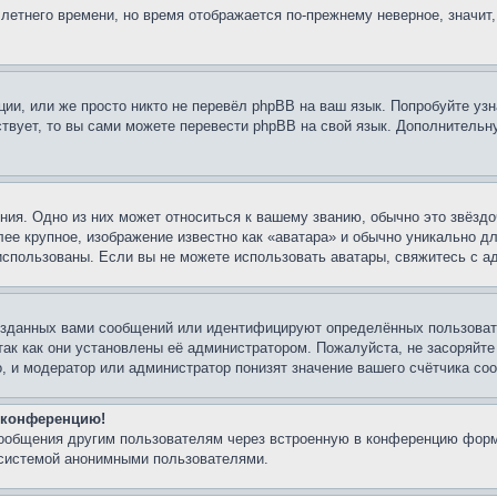
 летнего времени, но время отображается по-прежнему неверное, значит
ии, или же просто никто не перевёл phpBB на ваш язык. Попробуйте узн
ествует, то вы сами можете перевести phpBB на свой язык. Дополнител
ия. Одно из них может относиться к вашему званию, обычно это звёздо
лее крупное, изображение известно как «аватара» и обычно уникально д
ь использованы. Если вы не можете использовать аватары, свяжитесь с
озданных вами сообщений или идентифицируют определённых пользовате
так как они установлены её администратором. Пожалуйста, не засоряйт
, и модератор или администратор понизят значение вашего счётчика со
а конференцию!
сообщения другим пользователям через встроенную в конференцию форм
 системой анонимными пользователями.