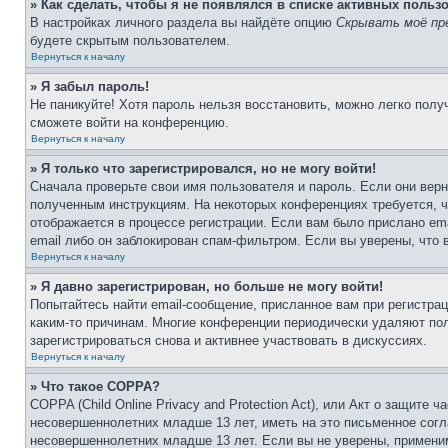
» Как сделать, чтобы я не появлялся в списке активных польз
В настройках личного раздела вы найдёте опцию
Скрывать моё пр
будете скрытым пользователем.
Вернуться к началу
» Я забыл пароль!
Не паникуйте! Хотя пароль нельзя восстановить, можно легко пол
сможете войти на конференцию.
Вернуться к началу
» Я только что зарегистрировался, но не могу войти!
Сначала проверьте свои имя пользователя и пароль. Если они верн
полученным инструкциям. На некоторых конференциях требуется, 
отображается в процессе регистрации. Если вам было прислано em
email либо он заблокирован спам-фильтром. Если вы уверены, что 
Вернуться к началу
» Я давно зарегистрирован, но больше не могу войти!
Попытайтесь найти email-сообщение, присланное вам при регистрац
каким-то причинам. Многие конференции периодически удаляют по
зарегистрироваться снова и активнее участвовать в дискуссиях.
Вернуться к началу
» Что такое COPPA?
COPPA (Child Online Privacy and Protection Act), или Акт о защите
несовершеннолетних младше 13 лет, иметь на это письменное согл
несовершеннолетних младше 13 лет. Если вы не уверены, применим