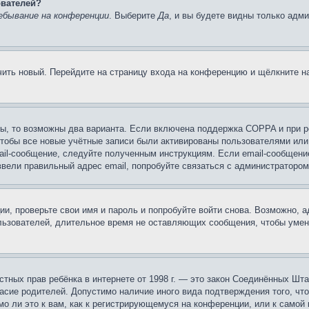
ователей?
ебывание на конференции
. Выберите
Да
, и вы будете видны только адм
учить новый. Перейдите на страницу входа на конференцию и щёлкните 
ы, то возможны два варианта. Если включена поддержка COPPA и при ре
чтобы все новые учётные записи были активированы пользователями или
ail-сообщение, следуйте полученным инструкциям. Если email-сообщение
ввели правильный адрес email, попробуйте связаться с администратором
ии, проверьте свои имя и пароль и попробуйте войти снова. Возможно,
льзователей, длительное время не оставляющих сообщения, чтобы умен
 частных прав ребёнка в интернете от 1998 г. — это закон Соединённых 
асие родителей. Допустимо наличие иного вида подтверждения того, чт
о ли это к вам, как к регистрирующемуся на конференции, или к самой