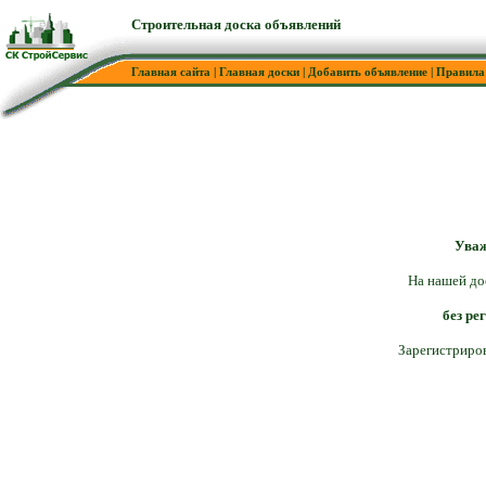
Строительная доска объявлений
Главная сайта
|
Главная доски
|
Добавить объявление
|
Правила
Уваж
На нашей до
без ре
Зарегистриро